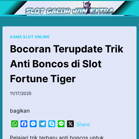
Skip
to
content
GAME SLOT ONLINE
Bocoran Terupdate Trik
Anti Boncos di Slot
Fortune Tiger
11/17/2025
bagikan
W
F
M
T
S
L
X
Share
h
a
e
e
k
i
a
c
s
l
y
n
Pelajari trik terbaru anti boncos untuk