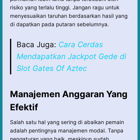
risiko yang terlalu tinggi. Jangan ragu untuk
menyesuaikan taruhan berdasarkan hasil yang
di dapatkan pada putaran sebelumnya.
Baca Juga:
Cara Cerdas
Mendapatkan Jackpot Gede di
Slot Gates Of Aztec
Manajemen Anggaran Yang
Efektif
Salah satu hal yang sering di abaikan pemain
adalah pentingnya manajemen modal. Tanpa
pengaturan yang baik, meskipun sudah