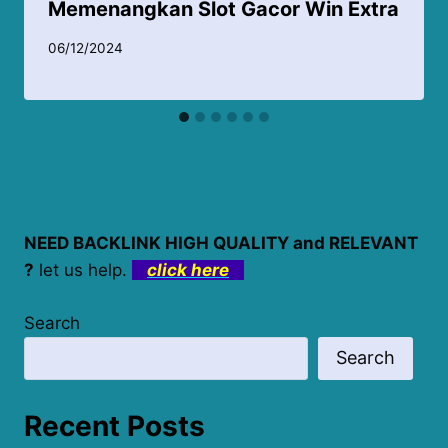
Memenangkan Slot Gacor Win Extra
06/12/2024
NEED BACKLINK HIGH QUALITY and RELEVANT
?
let us help.
click here
Search
Search
Recent Posts