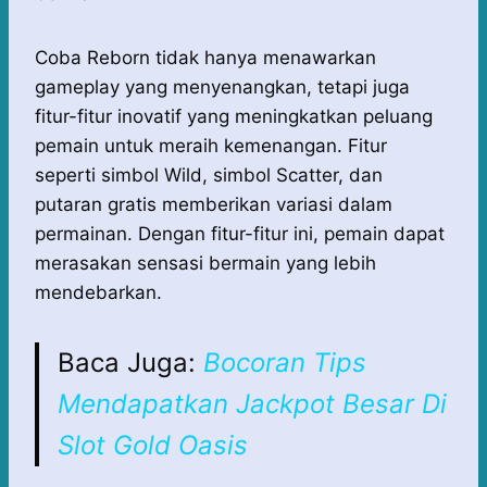
Coba Reborn tidak hanya menawarkan
gameplay yang menyenangkan, tetapi juga
fitur-fitur inovatif yang meningkatkan peluang
pemain untuk meraih kemenangan. Fitur
seperti simbol Wild, simbol Scatter, dan
putaran gratis memberikan variasi dalam
permainan. Dengan fitur-fitur ini, pemain dapat
merasakan sensasi bermain yang lebih
mendebarkan.
Baca Juga:
Bocoran Tips
Mendapatkan Jackpot Besar Di
Slot Gold Oasis