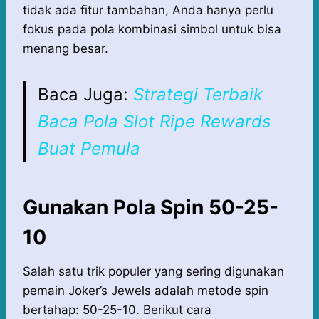
tidak ada fitur tambahan, Anda hanya perlu
fokus pada pola kombinasi simbol untuk bisa
menang besar.
Baca Juga:
Strategi Terbaik
Baca Pola Slot Ripe Rewards
Buat Pemula
Gunakan Pola Spin 50-25-
10
Salah satu trik populer yang sering digunakan
pemain Joker’s Jewels adalah metode spin
bertahap: 50-25-10. Berikut cara