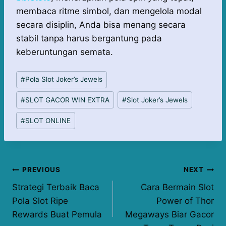
membaca ritme simbol, dan mengelola modal
secara disiplin, Anda bisa menang secara
stabil tanpa harus bergantung pada
keberuntungan semata.
Post
#
Pola Slot Joker’s Jewels
Tags:
#
SLOT GACOR WIN EXTRA
#
Slot Joker’s Jewels
#
SLOT ONLINE
Post
PREVIOUS
NEXT
Strategi Terbaik Baca
Cara Bermain Slot
navigation
Pola Slot Ripe
Power of Thor
Rewards Buat Pemula
Megaways Biar Gacor