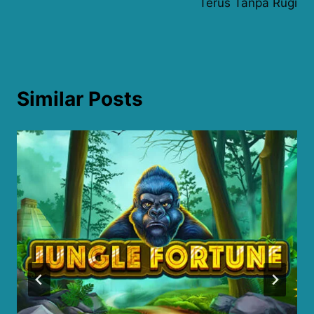
Terus Tanpa Rugi
Similar Posts