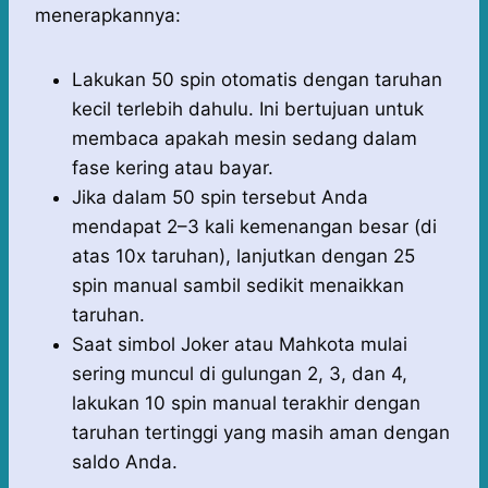
menerapkannya:
Lakukan 50 spin otomatis dengan taruhan
kecil terlebih dahulu. Ini bertujuan untuk
membaca apakah mesin sedang dalam
fase kering atau bayar.
Jika dalam 50 spin tersebut Anda
mendapat 2–3 kali kemenangan besar (di
atas 10x taruhan), lanjutkan dengan 25
spin manual sambil sedikit menaikkan
taruhan.
Saat simbol Joker atau Mahkota mulai
sering muncul di gulungan 2, 3, dan 4,
lakukan 10 spin manual terakhir dengan
taruhan tertinggi yang masih aman dengan
saldo Anda.