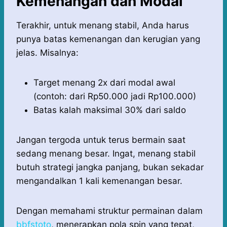
Kemenangan dan Modal
Terakhir, untuk menang stabil, Anda harus
punya batas kemenangan dan kerugian yang
jelas. Misalnya:
Target menang 2x dari modal awal
(contoh: dari Rp50.000 jadi Rp100.000)
Batas kalah maksimal 30% dari saldo
Jangan tergoda untuk terus bermain saat
sedang menang besar. Ingat, menang stabil
butuh strategi jangka panjang, bukan sekadar
mengandalkan 1 kali kemenangan besar.
Dengan memahami struktur permainan dalam
bbfstoto
, menerapkan pola spin yang tepat,