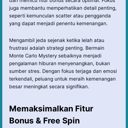
dan memicu fitur bonus secara optimal. Fokus
juga membantu memperhatikan detail penting,
seperti kemunculan scatter atau pengganda
yang dapat menjadi penentu kemenangan.
Mengambil jeda sejenak ketika lelah atau
frustrasi adalah strategi penting. Bermain
Monte Carlo Mystery sebaiknya menjadi
pengalaman hiburan menyenangkan, bukan
sumber stres. Dengan fokus terjaga dan emosi
terkendali, peluang untuk meraih kemenangan
besar meningkat secara signifikan.
Memaksimalkan Fitur
Bonus & Free Spin