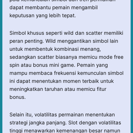
dapat membantu pemain mengambil
keputusan yang lebih tepat.
Simbol khusus seperti wild dan scatter memiliki
peran penting. Wild menggantikan simbol lain
untuk membentuk kombinasi menang,
sedangkan scatter biasanya memicu mode free
spin atau bonus mini game. Pemain yang
mampu membaca frekuensi kemunculan simbol
ini dapat menentukan momen terbaik untuk
meningkatkan taruhan atau memicu fitur
bonus.
Selain itu, volatilitas permainan menentukan
strategi jangka panjang. Slot dengan volatilitas
tinggi menawarkan kemenangan besar namun