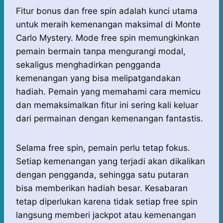
Fitur bonus dan free spin adalah kunci utama
untuk meraih kemenangan maksimal di Monte
Carlo Mystery. Mode free spin memungkinkan
pemain bermain tanpa mengurangi modal,
sekaligus menghadirkan pengganda
kemenangan yang bisa melipatgandakan
hadiah. Pemain yang memahami cara memicu
dan memaksimalkan fitur ini sering kali keluar
dari permainan dengan kemenangan fantastis.
Selama free spin, pemain perlu tetap fokus.
Setiap kemenangan yang terjadi akan dikalikan
dengan pengganda, sehingga satu putaran
bisa memberikan hadiah besar. Kesabaran
tetap diperlukan karena tidak setiap free spin
langsung memberi jackpot atau kemenangan