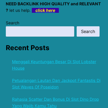
NEED BACKLINK HIGH QUALITY and RELEVANT
?
let us help.
click here
Search
Search
Recent Posts
Menggali Keuntungan Besar Di Slot Lobster
House
Petualangan Lautan Dan Jackpot Fantastis Di
Slot Waves Of Poseidon
Rahasia Scatter Dan Bonus Di Slot Dino Drop
Yang Wajib Kamu Tahu