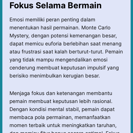
Fokus Selama Bermain
Emosi memiliki peran penting dalam
menentukan hasil permainan. Monte Carlo
Mystery, dengan potensi kemenangan besar,
dapat memicu euforia berlebihan saat menang
atau frustrasi saat kalah berturut-turut. Pemain
yang tidak mampu mengendalikan emosi
cenderung membuat keputusan impulsif yang
berisiko menimbulkan kerugian besar.
Menjaga fokus dan ketenangan membantu
pemain membuat keputusan lebih rasional.
Dengan kondisi mental stabil, pemain dapat
membaca pola permainan, memanfaatkan
momen terbaik untuk meningkatkan taruhan,