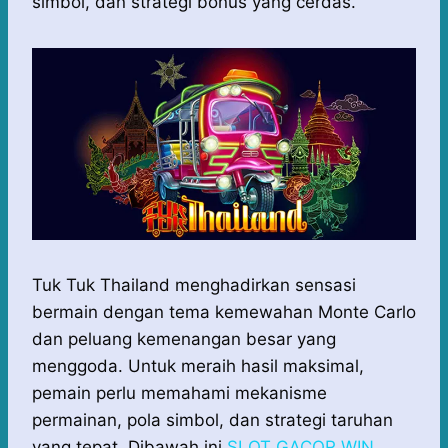
simbol, dan strategi bonus yang cerdas.
A
o
n
r
p
o
g
a
p
k
e
m
r
Tuk Tuk Thailand menghadirkan sensasi
bermain dengan tema kemewahan Monte Carlo
dan peluang kemenangan besar yang
menggoda. Untuk meraih hasil maksimal,
pemain perlu memahami mekanisme
permainan, pola simbol, dan strategi taruhan
yang tepat. Dibawah ini
SLOT GACOR WIN