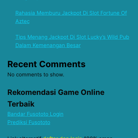
Rahasia Memburu Jackpot Di Slot Fortune Of
Aztec
Tips Menang Jackpot Di Slot Lucky’s Wild Pub
Dalam Kemenangan Besar
Recent Comments
No comments to show.
Rekomendasi Game Online
Terbaik
Bandar Fusototo Login
Prediksi Fusototo