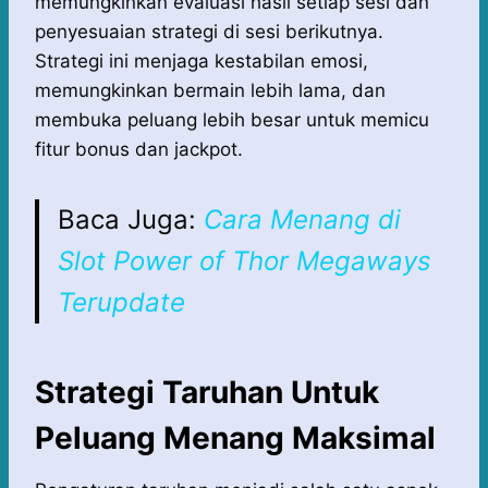
memungkinkan evaluasi hasil setiap sesi dan
penyesuaian strategi di sesi berikutnya.
Strategi ini menjaga kestabilan emosi,
memungkinkan bermain lebih lama, dan
membuka peluang lebih besar untuk memicu
fitur bonus dan jackpot.
Baca Juga:
Cara Menang di
Slot Power of Thor Megaways
Terupdate
Strategi Taruhan Untuk
Peluang Menang Maksimal