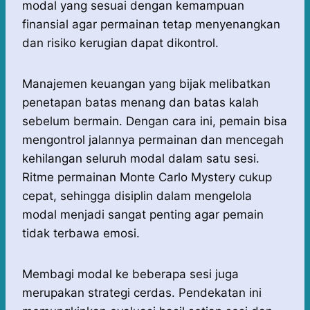
modal yang sesuai dengan kemampuan
finansial agar permainan tetap menyenangkan
dan risiko kerugian dapat dikontrol.
Manajemen keuangan yang bijak melibatkan
penetapan batas menang dan batas kalah
sebelum bermain. Dengan cara ini, pemain bisa
mengontrol jalannya permainan dan mencegah
kehilangan seluruh modal dalam satu sesi.
Ritme permainan Monte Carlo Mystery cukup
cepat, sehingga disiplin dalam mengelola
modal menjadi sangat penting agar pemain
tidak terbawa emosi.
Membagi modal ke beberapa sesi juga
merupakan strategi cerdas. Pendekatan ini