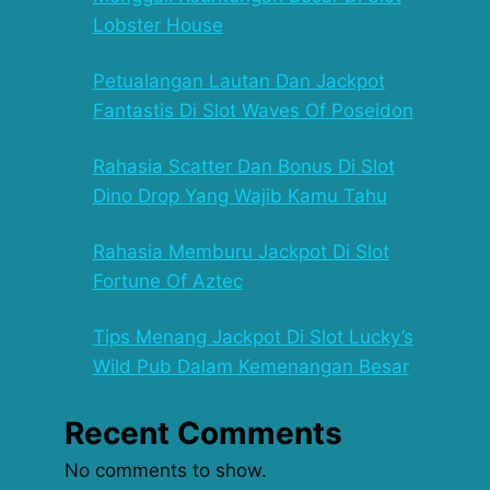
Lobster House
Petualangan Lautan Dan Jackpot
Fantastis Di Slot Waves Of Poseidon
Rahasia Scatter Dan Bonus Di Slot
Dino Drop Yang Wajib Kamu Tahu
Rahasia Memburu Jackpot Di Slot
Fortune Of Aztec
Tips Menang Jackpot Di Slot Lucky’s
Wild Pub Dalam Kemenangan Besar
Recent Comments
No comments to show.