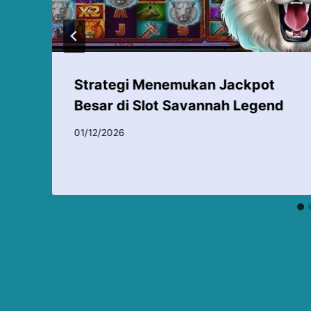
Strategi Menemukan Jackpot
Besar di Slot Savannah Legend
01/12/2026