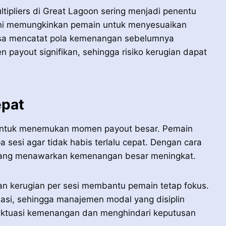
ultipliers di Great Lagoon sering menjadi penentu
i memungkinkan pemain untuk menyesuaikan
iasa mencatat pola kemenangan sebelumnya
 payout signifikan, sehingga risiko kerugian dapat
epat
 untuk menemukan momen payout besar. Pemain
sesi agar tidak habis terlalu cepat. Dengan cara
 yang menawarkan kemenangan besar meningkat.
n kerugian per sesi membantu pemain tetap fokus.
riasi, sehingga manajemen modal yang disiplin
fluktuasi kemenangan dan menghindari keputusan