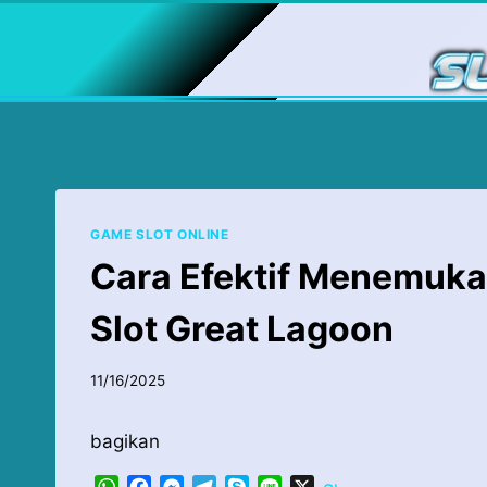
Skip
to
content
GAME SLOT ONLINE
Cara Efektif Menemuka
Slot Great Lagoon
11/16/2025
bagikan