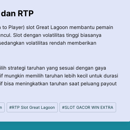
 dan RTP
n to Player) slot Great Lagoon membantu pemain
ul. Slot dengan volatilitas tinggi biasanya
sedangkan volatilitas rendah memberikan
ih strategi taruhan yang sesuai dengan gaya
f mungkin memilih taruhan lebih kecil untuk durasi
if bisa meningkatkan taruhan saat peluang payout
on
#
RTP Slot Great Lagoon
#
SLOT GACOR WIN EXTRA