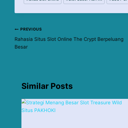
Tags:
Post
PREVIOUS
Rahasia Situs Slot Online The Crypt Berpeluang
navigation
Besar
Similar Posts