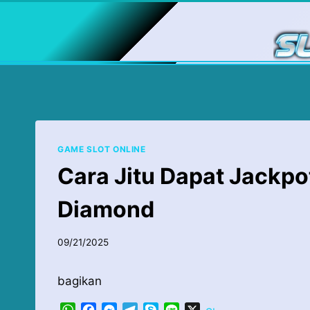
Skip
to
content
GAME SLOT ONLINE
Cara Jitu Dapat Jackpot
Diamond
09/21/2025
bagikan