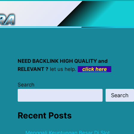
NEED BACKLINK HIGH QUALITY and
RELEVANT ?
let us help.
click here
Search
Search
Recent Posts
Menggali Keuntungan Besar Di Slot