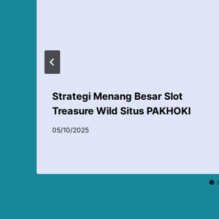
Strategi Menang Besar Slot
Treasure Wild Situs PAKHOKI
05/10/2025