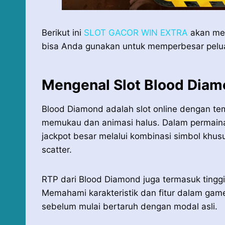
Berikut ini
SLOT GACOR WIN EXTRA
akan mem
bisa Anda gunakan untuk memperbesar pelu
Mengenal Slot Blood Dia
Blood Diamond adalah slot online dengan te
memukau dan animasi halus. Dalam permain
jackpot besar melalui kombinasi simbol khusus
scatter.
RTP dari Blood Diamond juga termasuk tingg
Memahami karakteristik dan fitur dalam gam
sebelum mulai bertaruh dengan modal asli.