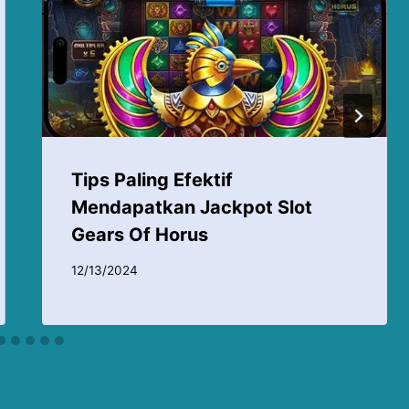
Tips Paling Efektif
Mendapatkan Jackpot Slot
Gears Of Horus
12/13/2024