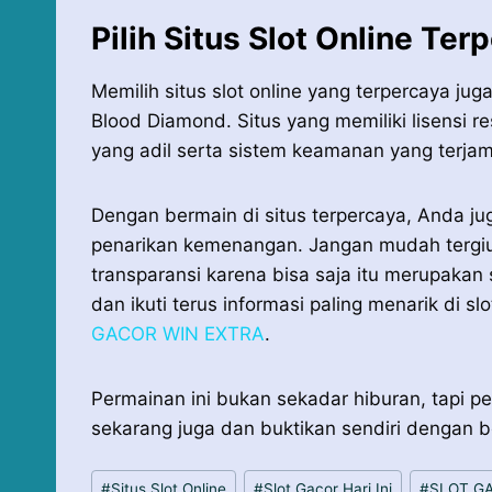
Pilih Situs Slot Online Ter
Memilih situs slot online yang terpercaya jug
Blood Diamond. Situs yang memiliki lisensi 
yang adil serta sistem keamanan yang terjam
Dengan bermain di situs terpercaya, Anda j
penarikan kemenangan. Jangan mudah tergiu
transparansi karena bisa saja itu merupakan
dan ikuti terus informasi paling menarik di slo
GACOR WIN EXTRA
.
Permainan ini bukan sekadar hiburan, tapi p
sekarang juga dan buktikan sendiri dengan 
Post
#
Situs Slot Online
#
Slot Gacor Hari Ini
#
SLOT G