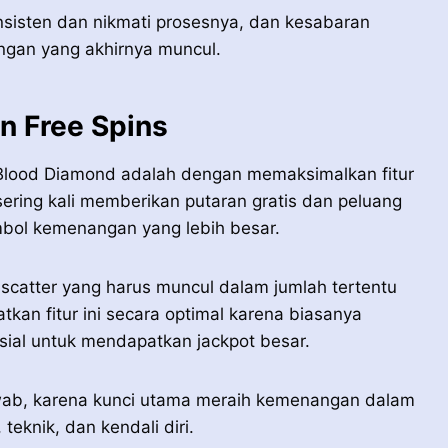
sisten dan nikmati prosesnya, dan kesabaran
gan yang akhirnya muncul.
n Free Spins
i Blood Diamond adalah dengan memaksimalkan fitur
 sering kali memberikan putaran gratis dan peluang
bol kemenangan yang lebih besar.
 scatter yang harus muncul dalam jumlah tertentu
an fitur ini secara optimal karena biasanya
nsial untuk mendapatkan jackpot besar.
wab, karena kunci utama meraih kemenangan dalam
eknik, dan kendali diri.