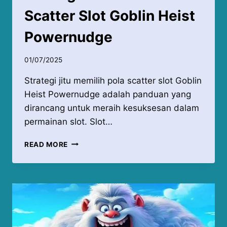
Scatter Slot Goblin Heist
Powernudge
01/07/2025
Strategi jitu memilih pola scatter slot Goblin
Heist Powernudge adalah panduan yang
dirancang untuk meraih kesuksesan dalam
permainan slot. Slot…
STRATEGI
READ MORE
JITU
MEMILIH
POLA
SCATTER
SLOT
GOBLIN
HEIST
POWERNUDGE