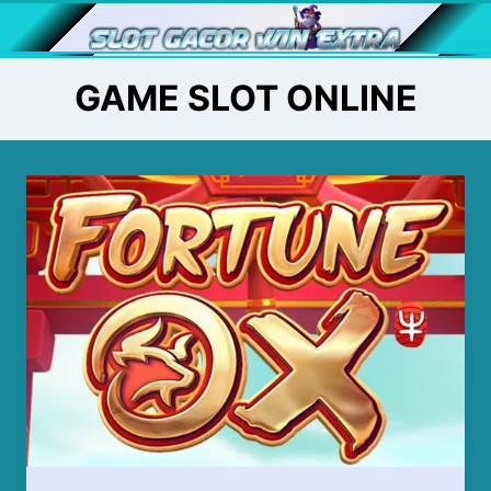
Skip
to
content
GAME SLOT ONLINE