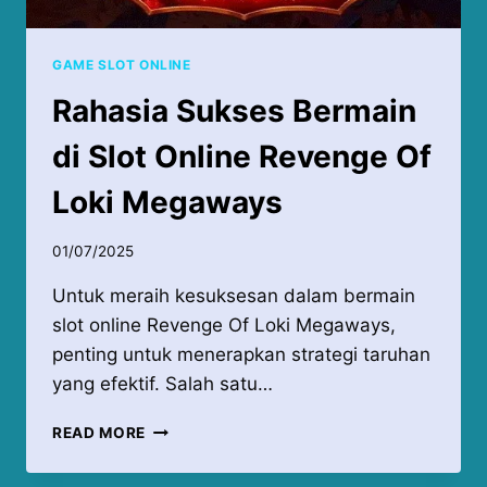
GAME SLOT ONLINE
Rahasia Sukses Bermain
di Slot Online Revenge Of
Loki Megaways
01/07/2025
Untuk meraih kesuksesan dalam bermain
slot online Revenge Of Loki Megaways,
penting untuk menerapkan strategi taruhan
yang efektif. Salah satu…
RAHASIA
READ MORE
SUKSES
BERMAIN