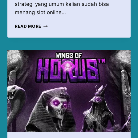
strategi yang umum kalian sudah bisa
menang slot online…
RAHASIA
READ MORE
MENANG
SLOT
BLOOD
LUST