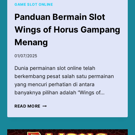
GAME SLOT ONLINE
Panduan Bermain Slot
Wings of Horus Gampang
Menang
01/07/2025
Dunia permainan slot online telah
berkembang pesat salah satu permainan
yang mencuri perhatian di antara
banyaknya pilihan adalah “Wings of…
PANDUAN
READ MORE
BERMAIN
SLOT
WINGS
OF