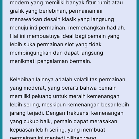
modern yang memiliki banyak fitur rumit atau
grafik yang berlebihan, permainan ini
menawarkan desain klasik yang langsung
menuju inti permainan: memenangkan hadiah.
Hal ini membuatnya ideal bagi pemain yang
lebih suka permainan slot yang tidak
membingungkan dan dapat langsung
menikmati pengalaman bermain.
Kelebihan lainnya adalah volatilitas permainan
yang moderat, yang berarti bahwa pemain
memiliki peluang untuk meraih kemenangan
lebih sering, meskipun kemenangan besar lebih
jarang terjadi. Dengan frekuensi kemenangan
yang cukup baik, pemain dapat merasakan
kepuasan lebih sering, yang membuat
permainan ini menjadi pilihan yang