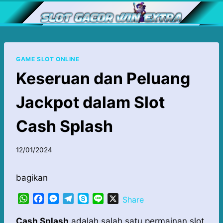
Skip
to
content
GAME SLOT ONLINE
Keseruan dan Peluang
Jackpot dalam Slot
Cash Splash
12/01/2024
bagikan
W
F
M
T
S
L
X
Share
h
a
e
e
k
i
a
c
s
l
y
n
Cash Splash
adalah salah satu permainan slot