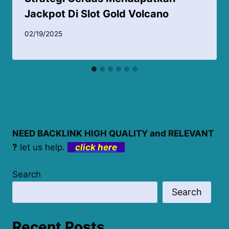
Jackpot Di Slot Gold Volcano
02/19/2025
NEED BACKLINK HIGH QUALITY and RELEVANT
?
let us help.
click here
Search
Search
Recent Posts