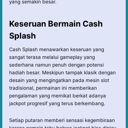
yang semakin besar.
Keseruan Bermain Cash
Splash
Cash Splash menawarkan keseruan yang
sangat terasa melalui gameplay yang
sederhana namun penuh dengan potensi
hadiah besar. Meskipun tampak klasik dengan
desain yang mengingatkan pada mesin slot
tradisional, permainan ini memberikan
pengalaman yang memikat berkat adanya
jackpot progresif yang terus berkembang.
Setiap putaran memberi sensasi kegembiraan
karena pemain tahu bahwa jackpot bisa dipicu