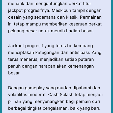
menarik dan menguntungkan berkat fitur
jackpot progresifnya. Meskipun tampil dengan
desain yang sederhana dan klasik. Permainan
ini tetap mampu memberikan keseruan berkat
peluang besar untuk meraih hadiah besar.
Jackpot progresif yang terus berkembang
menciptakan ketegangan dan antisipasi. Yang
terus menerus, menjadikan setiap putaran
penuh dengan harapan akan kemenangan
besar.
Dengan gameplay yang mudah dipahami dan
volatilitas moderat. Cash Splash tetap menjadi
pilihan yang menyenangkan bagi pemain dari
berbagai tingkat pengalaman, baik yang baru