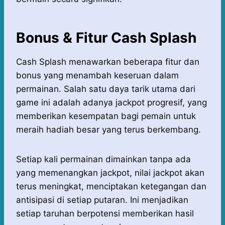
Bonus & Fitur Cash Splash
Cash Splash menawarkan beberapa fitur dan
bonus yang menambah keseruan dalam
permainan. Salah satu daya tarik utama dari
game ini adalah adanya jackpot progresif, yang
memberikan kesempatan bagi pemain untuk
meraih hadiah besar yang terus berkembang.
Setiap kali permainan dimainkan tanpa ada
yang memenangkan jackpot, nilai jackpot akan
terus meningkat, menciptakan ketegangan dan
antisipasi di setiap putaran. Ini menjadikan
setiap taruhan berpotensi memberikan hasil