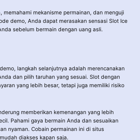
da, memahami mekanisme permainan, dan menguji
ode demo, Anda dapat merasakan sensasi Slot Ice
nda sebelum bermain dengan uang asli.
demo, langkah selanjutnya adalah merencanakan
Anda dan pilih taruhan yang sesuai. Slot dengan
aran yang lebih besar, tetapi juga memiliki risiko
 cenderung memberikan kemenangan yang lebih
kecil. Pahami gaya bermain Anda dan sesuaikan
an nyaman. Cobain permainan ini di situs
g mudah diakses kapan saja.