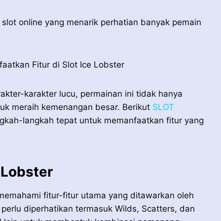
n slot online yang menarik perhatian banyak pemain
kter-karakter lucu, permainan ini tidak hanya
tuk meraih kemenangan besar. Berikut
SLOT
gkah-langkah tepat untuk memanfaatkan fitur yang
 Lobster
emahami fitur-fitur utama yang ditawarkan oleh
 perlu diperhatikan termasuk Wilds, Scatters, dan