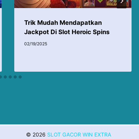
Trik Mudah Mendapatkan
Jackpot Di Slot Heroic Spins
02/19/2025
© 2026
SLOT GACOR WIN EXTRA