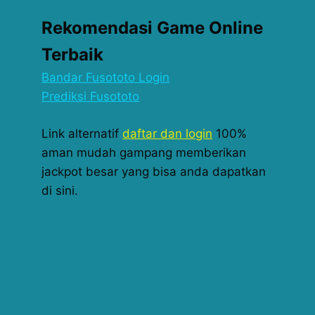
Rekomendasi Game Online
Terbaik
Bandar Fusototo Login
Prediksi Fusototo
Link alternatif
daftar dan login
100%
aman mudah gampang memberikan
jackpot besar yang bisa anda dapatkan
di sini.