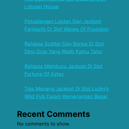
Lobster House
Petualangan Lautan Dan Jackpot
Fantastis Di Slot Waves Of Poseidon
Rahasia Scatter Dan Bonus Di Slot
Dino Drop Yang Wajib Kamu Tahu
Rahasia Memburu Jackpot Di Slot
Fortune Of Aztec
Tips Menang Jackpot Di Slot Lucky’s
Wild Pub Dalam Kemenangan Besar
Recent Comments
No comments to show.