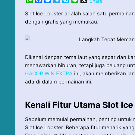
W
F
M
T
S
L
X
Share
h
a
e
e
k
i
a
c
s
l
y
n
Slot Ice Lobster adalah salah satu permaina
t
e
s
e
p
e
dengan grafis yang memukau.
s
b
e
g
e
A
o
n
r
p
o
g
a
p
k
e
m
r
Dikenal dengan tema laut yang segar dan kara
menawarkan hiburan, tetapi juga peluang un
GACOR WIN EXTRA
ini, akan memberikan lan
ada di dalam permainan ini.
Kenali Fitur Utama Slot Ice
Sebelum memulai permainan, penting untuk m
Slot Ice Lobster. Beberapa fitur menarik yang