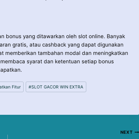
 bonus yang ditawarkan oleh slot online. Banyak
ran gratis, atau cashback yang dapat digunakan
apat memberikan tambahan modal dan meningkatkan
 membaca syarat dan ketentuan setiap bonus
apatkan.
tkan Fitur
#
SLOT GACOR WIN EXTRA
NEXT