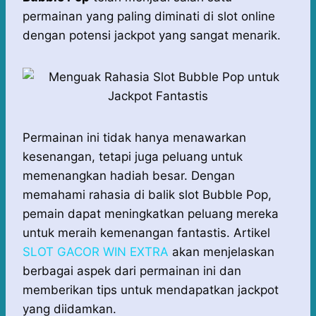
t
e
s
e
p
e
permainan yang paling diminati di slot online
s
b
e
g
e
dengan potensi jackpot yang sangat menarik.
A
o
n
r
p
o
g
a
p
k
e
m
r
Permainan ini tidak hanya menawarkan
kesenangan, tetapi juga peluang untuk
memenangkan hadiah besar. Dengan
memahami rahasia di balik slot Bubble Pop,
pemain dapat meningkatkan peluang mereka
untuk meraih kemenangan fantastis. Artikel
SLOT GACOR WIN EXTRA
akan menjelaskan
berbagai aspek dari permainan ini dan
memberikan tips untuk mendapatkan jackpot
yang diidamkan.