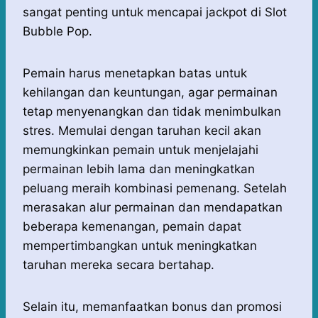
sangat penting untuk mencapai jackpot di Slot
Bubble Pop.
Pemain harus menetapkan batas untuk
kehilangan dan keuntungan, agar permainan
tetap menyenangkan dan tidak menimbulkan
stres. Memulai dengan taruhan kecil akan
memungkinkan pemain untuk menjelajahi
permainan lebih lama dan meningkatkan
peluang meraih kombinasi pemenang. Setelah
merasakan alur permainan dan mendapatkan
beberapa kemenangan, pemain dapat
mempertimbangkan untuk meningkatkan
taruhan mereka secara bertahap.
Selain itu, memanfaatkan bonus dan promosi