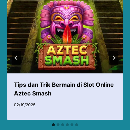
Tips dan Trik Bermain di Slot Online
Aztec Smash
02/19/2025