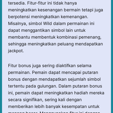
tersedia. Fitur-fitur ini tidak hanya
meningkatkan kesenangan bermain tetapi juga
berpotensi meningkatkan kemenangan.
Misalnya, simbol Wild dalam permainan ini
dapat menggantikan simbol lain untuk
membantu membentuk kombinasi pemenang,
sehingga meningkatkan peluang mendapatkan
jackpot.
Fitur bonus juga sering diaktifkan selama
permainan. Pemain dapat mencapai putaran
bonus dengan mendapatkan sejumlah simbol
tertentu pada gulungan. Dalam putaran bonus
ini, pemain dapat meningkatkan hadiah mereka
secara signifikan, sering kali dengan
memberikan lebih banyak kesempatan untuk