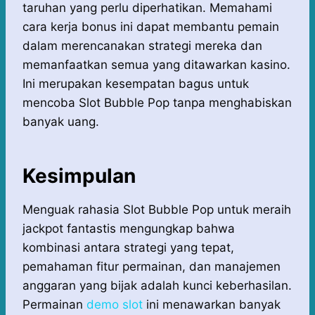
taruhan yang perlu diperhatikan. Memahami
cara kerja bonus ini dapat membantu pemain
dalam merencanakan strategi mereka dan
memanfaatkan semua yang ditawarkan kasino.
Ini merupakan kesempatan bagus untuk
mencoba Slot Bubble Pop tanpa menghabiskan
banyak uang.
Kesimpulan
​Menguak rahasia Slot Bubble Pop untuk meraih
jackpot fantastis mengungkap bahwa
kombinasi antara strategi yang tepat,
pemahaman fitur permainan, dan manajemen
anggaran yang bijak adalah kunci keberhasilan.​
Permainan
demo slot
ini menawarkan banyak