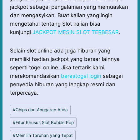
jackpot sebagai pengalaman yang memuaskan
dan mengasyikan. Buat kalian yang ingin
mengetahui tentang Slot kalian bisa
kunjungi
JACKPOT MESIN SLOT TERBESAR
.
Selain slot online ada juga hiburan yang
memiliki hadian jackpot yang bersar lainnya
seperti togel online. Jika tertarik kami
merekomendasikan
berastogel login
sebagai
penyedia hiburan yang lengkap resmi dan
terpercaya.
Post
#
Chips dan Anggaran Anda
Tags:
#
Fitur Khusus Slot Bubble Pop
#
Memilih Taruhan yang Tepat