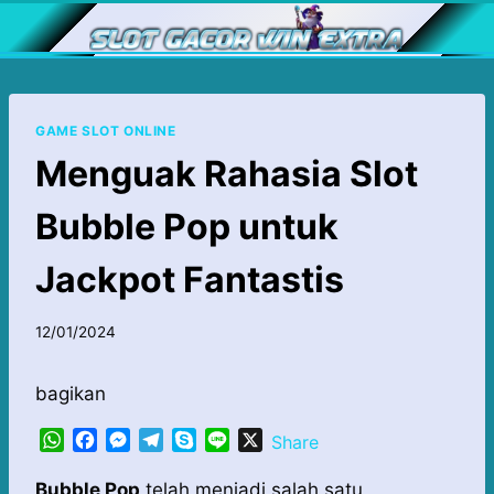
Skip
to
content
GAME SLOT ONLINE
Menguak Rahasia Slot
Bubble Pop untuk
Jackpot Fantastis
12/01/2024
bagikan
W
F
M
T
S
L
X
Share
h
a
e
e
k
i
a
c
s
l
y
n
Bubble Pop
telah menjadi salah satu