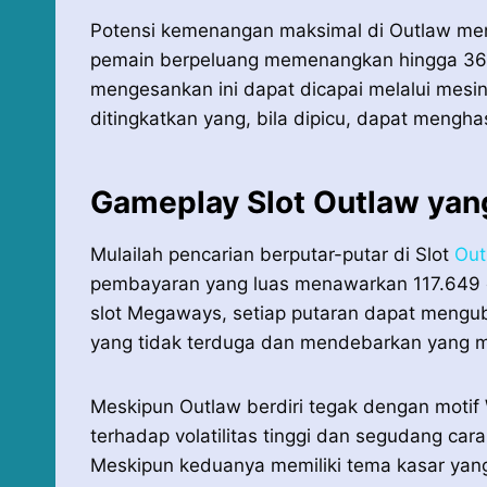
Potensi kemenangan maksimal di Outlaw me
pemain berpeluang memenangkan hingga 36
mengesankan ini dapat dicapai melalui mesi
ditingkatkan yang, bila dipicu, dapat mengh
Gameplay Slot Outlaw yan
Mulailah pencarian berputar-putar di Slot
Out
pembayaran yang luas menawarkan 117.649 
slot Megaways, setiap putaran dapat meng
yang tidak terduga dan mendebarkan yang 
Meskipun Outlaw berdiri tegak dengan motif
terhadap volatilitas tinggi dan segudang ca
Meskipun keduanya memiliki tema kasar yan