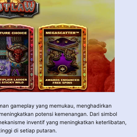
man gameplay yang memukau, menghadirkan
an meningkatkan potensi kemenangan. Dari simbol
kanisme inventif yang meningkatkan keterlibatan,
nggi di setiap putaran.