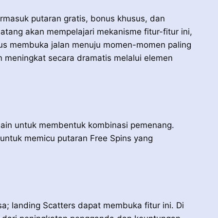
ermasuk putaran gratis, bonus khusus, dan
ng akan mempelajari mekanisme fitur-fitur ini,
sus membuka jalan menuju momen-momen paling
n meningkat secara dramatis melalui elemen
l lain untuk membentuk kombinasi pemenang.
 untuk memicu putaran Free Spins yang
a; landing Scatters dapat membuka fitur ini. Di