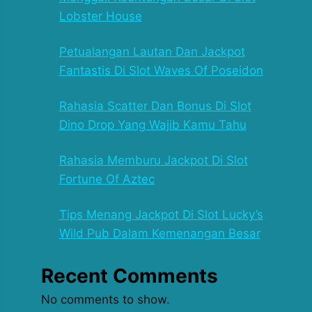
Lobster House
Petualangan Lautan Dan Jackpot
Fantastis Di Slot Waves Of Poseidon
Rahasia Scatter Dan Bonus Di Slot
Dino Drop Yang Wajib Kamu Tahu
Rahasia Memburu Jackpot Di Slot
Fortune Of Aztec
Tips Menang Jackpot Di Slot Lucky’s
Wild Pub Dalam Kemenangan Besar
Recent Comments
No comments to show.