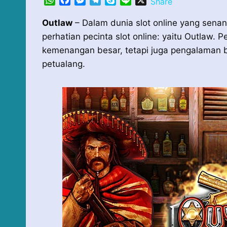
W
F
M
T
S
L
X
Share
h
a
e
e
k
i
a
c
s
l
y
n
Outlaw
– Dalam dunia slot online yang senan
t
e
s
e
p
e
perhatian pecinta slot online: yaitu Outlaw.
s
b
e
g
e
kemenangan besar, tetapi juga pengalaman 
A
o
n
r
petualang.
p
o
g
a
p
k
e
m
r