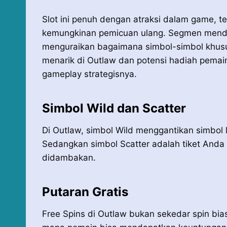
Slot ini penuh dengan atraksi dalam game, t
kemungkinan pemicuan ulang. Segmen mendata
menguraikan bagaimana simbol-simbol khu
menarik di Outlaw dan potensi hadiah pemai
gameplay strategisnya.
Simbol Wild dan Scatter
Di Outlaw, simbol Wild menggantikan simbo
Sedangkan simbol Scatter adalah tiket Anda
didambakan.
Putaran Gratis
Free Spins di Outlaw bukan sekedar spin bias