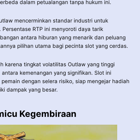
rbeda dalam petualangan tanpa hukum ini.
tlaw mencerminkan standar industri untuk
 Persentase RTP ini menyoroti daya tarik
bangan antara hiburan yang menarik dan peluang
nya pilihan utama bagi pecinta slot yang cerdas.
karena tingkat volatilitas Outlaw yang tinggi
antara kemenangan yang signifikan. Slot ini
 pemain dengan selera risiko, siap mengejar hadiah
iki dampak yang besar.
emicu Kegembiraan