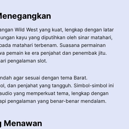
Menegangkan
gan Wild West yang kuat, lengkap dengan latar
ungan kayu yang diputihkan oleh sinar matahari,
pada matahari terbenam. Suasana permainan
a pemain ke era penjahat dan penembak jitu.
ri pengalaman slot.
ndah agar sesuai dengan tema Barat.
tol, dan penjahat yang tangguh. Simbol-simbol ini
ek audio yang memperkuat tema, lengkap dengan
kapi pengalaman yang benar-benar mendalam.
g Menawan