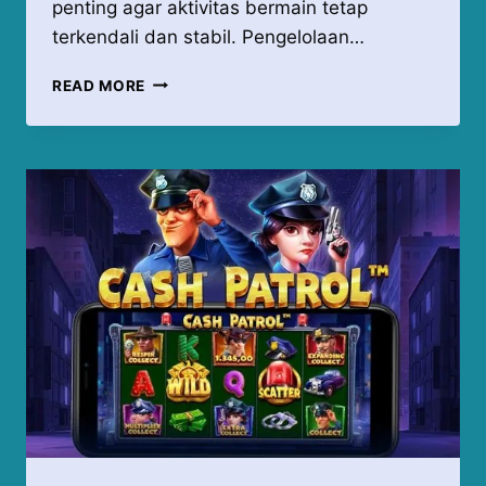
penting agar aktivitas bermain tetap
terkendali dan stabil. Pengelolaan…
CARA
READ MORE
ATUR
BANKROLL
SLOT
WILD
BEACH
PARTY
BIAR
LEBIH
TAHAN
LAMA