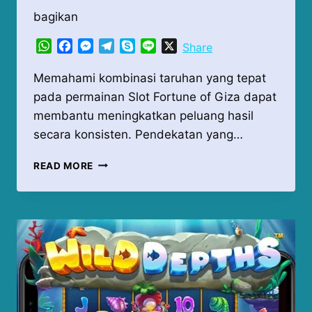
bagikan
WhatsApp
Facebook
Messenger
Telegram
Skype
Line
X
Share
Memahami kombinasi taruhan yang tepat
pada permainan Slot Fortune of Giza dapat
membantu meningkatkan peluang hasil
secara konsisten. Pendekatan yang…
KOMBINASI
READ MORE
TARUHAN
SLOT
FORTUNE
OF
GIZA
YANG
SERING
MEMBERI
HASIL