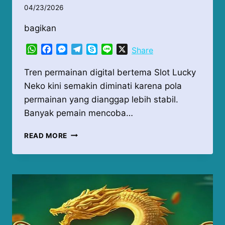
04/23/2026
bagikan
WhatsApp
Facebook
Messenger
Telegram
Skype
Line
X
Share
Tren permainan digital bertema Slot Lucky
Neko kini semakin diminati karena pola
permainan yang dianggap lebih stabil.
Banyak pemain mencoba…
POLA
READ MORE
SLOT
LUCKY
NEKO
YANG
SEDANG
BANYAK
DIGUNAKAN