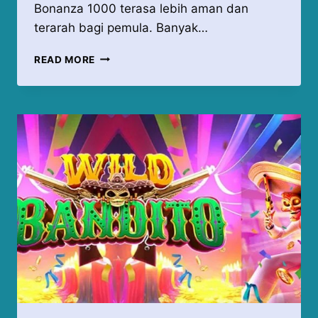
Bonanza 1000 terasa lebih aman dan
terarah bagi pemula. Banyak…
TIPS
READ MORE
AMAN
SLOT
SWEET
BONANZA
1000
UNTUK
PEMULA