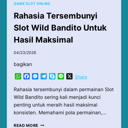
GAME SLOT ONLINE
Rahasia Tersembunyi
Slot Wild Bandito Untuk
Hasil Maksimal
04/23/2026
bagikan
WhatsApp
Facebook
Messenger
Telegram
Skype
Line
X
Share
Rahasia tersembunyi dalam permainan Slot
Wild Bandito sering kali menjadi kunci
penting untuk meraih hasil maksimal
konsisten. Memahami pola permainan,…
RAHASIA
READ MORE