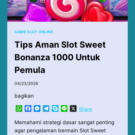
GAME SLOT ONLINE
Tips Aman Slot Sweet
Bonanza 1000 Untuk
Pemula
04/23/2026
bagikan
WhatsApp
Facebook
Messenger
Telegram
Skype
Line
X
Share
Memahami strategi dasar sangat penting
agar pengalaman bermain Slot Sweet