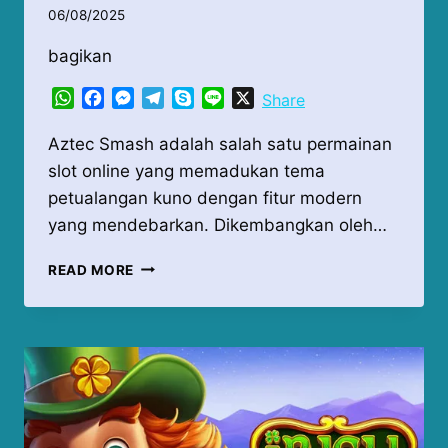
06/08/2025
bagikan
WhatsApp
Facebook
Messenger
Telegram
Skype
Line
X
Share
Aztec Smash adalah salah satu permainan
slot online yang memadukan tema
petualangan kuno dengan fitur modern
yang mendebarkan. Dikembangkan oleh…
TRIK
READ MORE
HEBAT
MENANG
BESAR
DI
SLOT
AZTEC
SMASH
TANPA