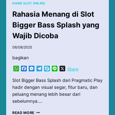
GAME SLOT ONLINE
Rahasia Menang di Slot
Bigger Bass Splash yang
Wajib Dicoba
06/08/2025
bagikan
WhatsApp
Facebook
Messenger
Telegram
Skype
Line
X
Share
Slot Bigger Bass Splash dari Pragmatic Play
hadir dengan visual segar, fitur baru, dan
peluang menang lebih besar dari
sebelumnya….
RAHASIA
READ MORE