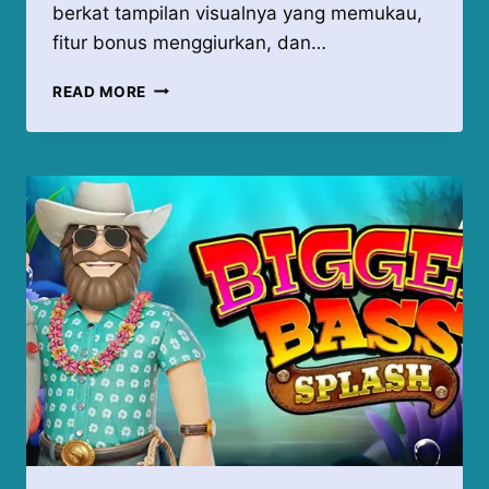
berkat tampilan visualnya yang memukau,
fitur bonus menggiurkan, dan…
CARA
READ MORE
CERDAS
RAIH
JACKPOT
MAKSIMAL
DI
SLOT
WILD
WILD
PEARLS