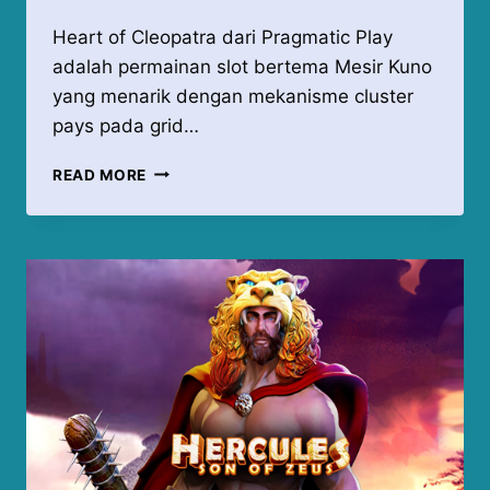
Heart of Cleopatra dari Pragmatic Play
adalah permainan slot bertema Mesir Kuno
yang menarik dengan mekanisme cluster
pays pada grid…
PANDUAN
READ MORE
LENGKAP
BERMAIN
SLOT
HEART
OF
CLEOPATRA
UNTUK
PEMULA