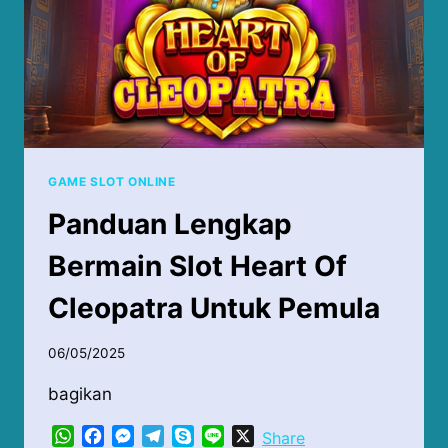
HORUS
GAME SLOT ONLINE
Panduan Lengkap
Bermain Slot Heart Of
Cleopatra Untuk Pemula
06/05/2025
bagikan
WhatsApp
Facebook
Messenger
Telegram
Skype
Line
X
Share