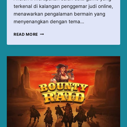
terkenal di kalangan penggemar judi online,
menawarkan pengalaman bermain yang
menyenangkan dengan tema…
CARA
READ MORE
EFEKTIF
MENGELOLA
MODAL
SAAT
BERMAIN
AVALON
II