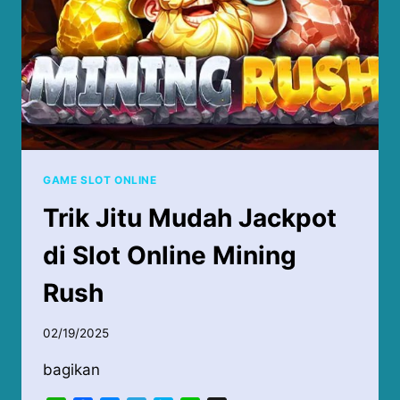
GAME SLOT ONLINE
Trik Jitu Mudah Jackpot
di Slot Online Mining
Rush
02/19/2025
bagikan