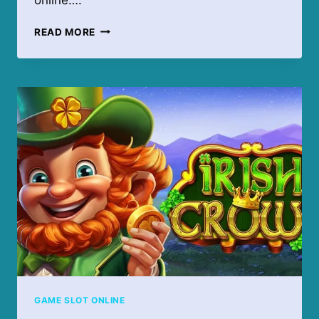
TIPS
READ MORE
DAN
TRIK
BERMAIN
DI
SLOT
ONLINE
AZTEC
SMASH
GAME SLOT ONLINE