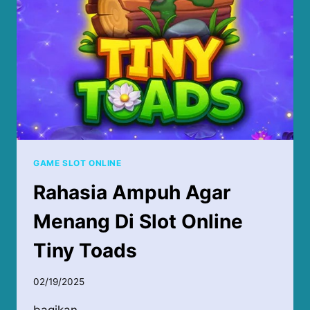
SAVANNAH
LEGEND
GAME SLOT ONLINE
Rahasia Ampuh Agar
Menang Di Slot Online
Tiny Toads
02/19/2025
bagikan