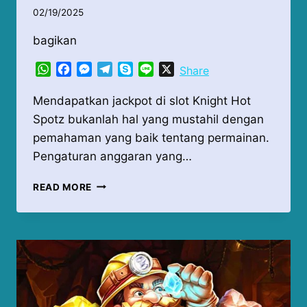
02/19/2025
bagikan
WhatsApp
Facebook
Messenger
Telegram
Skype
Line
X
Share
Mendapatkan jackpot di slot Knight Hot
Spotz bukanlah hal yang mustahil dengan
pemahaman yang baik tentang permainan.
Pengaturan anggaran yang…
TRIK
READ MORE
MUDAH
MENDAPATKAN
JACKPOT
DI
SLOT
KNIGHT
HOT
SPOTZ