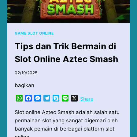
GAME SLOT ONLINE
Tips dan Trik Bermain di
Slot Online Aztec Smash
02/19/2025
bagikan
WhatsApp
Facebook
Messenger
Telegram
Skype
Line
X
Share
Slot online Aztec Smash adalah salah satu
permainan slot yang sangat digemari oleh
banyak pemain di berbagai platform slot
online….