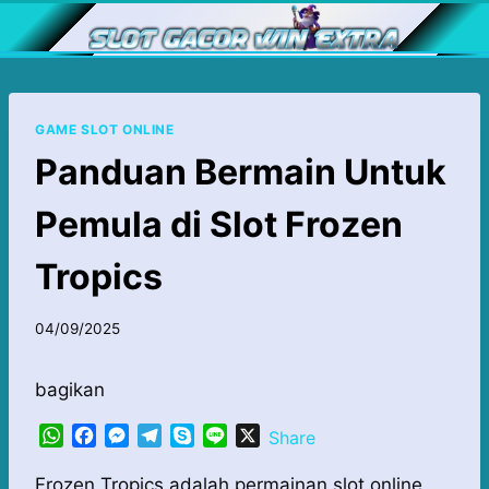
Skip
to
content
GAME SLOT ONLINE
Panduan Bermain Untuk
Pemula di Slot Frozen
Tropics
04/09/2025
bagikan
W
F
M
T
S
L
X
Share
h
a
e
e
k
i
a
c
s
l
y
n
Frozen Tropics adalah permainan slot online