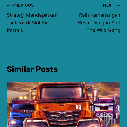
Post
PREVIOUS
NEXT
Strategi Mendapatkan
Raih Kemenangan
navigation
Jackpot di Slot Fire
Besar Dengan Slot
Portals
The Wild Gang
Similar Posts