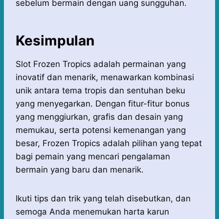
sebelum bermain dengan uang sungguhan.
Kesimpulan
Slot Frozen Tropics adalah permainan yang
inovatif dan menarik, menawarkan kombinasi
unik antara tema tropis dan sentuhan beku
yang menyegarkan. Dengan fitur-fitur bonus
yang menggiurkan, grafis dan desain yang
memukau, serta potensi kemenangan yang
besar, Frozen Tropics adalah pilihan yang tepat
bagi pemain yang mencari pengalaman
bermain yang baru dan menarik.
Ikuti tips dan trik yang telah disebutkan, dan
semoga Anda menemukan harta karun