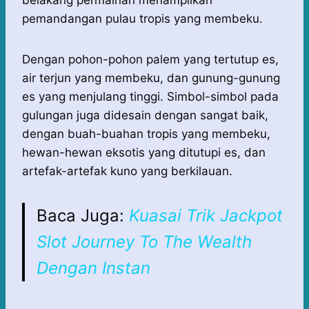
pemandangan pulau tropis yang membeku.
Dengan pohon-pohon palem yang tertutup es,
air terjun yang membeku, dan gunung-gunung
es yang menjulang tinggi. Simbol-simbol pada
gulungan juga didesain dengan sangat baik,
dengan buah-buahan tropis yang membeku,
hewan-hewan eksotis yang ditutupi es, dan
artefak-artefak kuno yang berkilauan.
Baca Juga:
Kuasai Trik Jackpot
Slot Journey To The Wealth
Dengan Instan