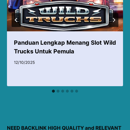
Panduan Lengkap Menang Slot Wild
Trucks Untuk Pemula
12/10/2025
NEED BACKLINK HIGH QUALITY and RELEVANT