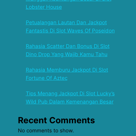
Lobster House
Petualangan Lautan Dan Jackpot
Fantastis Di Slot Waves Of Poseidon
Rahasia Scatter Dan Bonus Di Slot
Dino Drop Yang Wajib Kamu Tahu
Rahasia Memburu Jackpot Di Slot
Fortune Of Aztec
Tips Menang Jackpot Di Slot Lucky’s
Wild Pub Dalam Kemenangan Besar
Recent Comments
No comments to show.