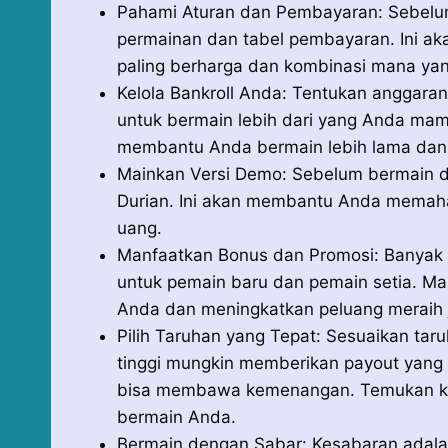
Pahami Aturan dan Pembayaran: Sebelu
permainan dan tabel pembayaran. Ini 
paling berharga dan kombinasi mana yan
Kelola Bankroll Anda: Tentukan anggara
untuk bermain lebih dari yang Anda mam
membantu Anda bermain lebih lama dan
Mainkan Versi Demo: Sebelum bermain de
Durian. Ini akan membantu Anda memaha
uang.
Manfaatkan Bonus dan Promosi: Banyak 
untuk pemain baru dan pemain setia. M
Anda dan meningkatkan peluang meraih 
Pilih Taruhan yang Tepat: Sesuaikan ta
tinggi mungkin memberikan payout yang l
bisa membawa kemenangan. Temukan ke
bermain Anda.
Bermain dengan Sabar: Kesabaran adalah