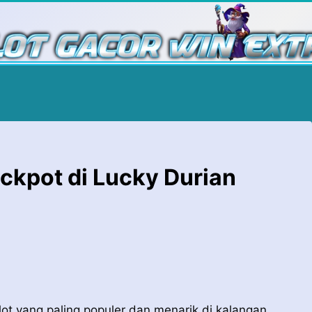
ckpot di Lucky Durian
ot yang paling populer dan menarik di kalangan