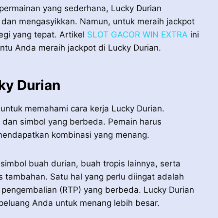
permainan yang sederhana, Lucky Durian
dan mengasyikkan. Namun, untuk meraih jackpot
gi yang tepat. Artikel
SLOT GACOR WIN EXTRA
ini
tu Anda meraih jackpot di Lucky Durian.
y Durian
 untuk memahami cara kerja Lucky Durian.
 dan simbol yang berbeda. Pemain harus
 mendapatkan kombinasi yang menang.
mbol buah durian, buah tropis lainnya, serta
tambahan. Satu hal yang perlu diingat adalah
at pengembalian (RTP) yang berbeda. Lucky Durian
i peluang Anda untuk menang lebih besar.