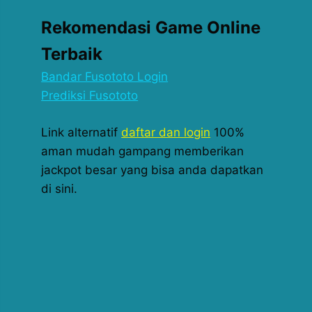
Rekomendasi Game Online
Terbaik
Bandar Fusototo Login
Prediksi Fusototo
Link alternatif
daftar dan login
100%
aman mudah gampang memberikan
jackpot besar yang bisa anda dapatkan
di sini.