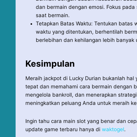
dan bermain dengan emosi. Fokus pada s
saat bermain.
Tetapkan Batas Waktu: Tentukan batas 
waktu yang ditentukan, berhentilah ber
berlebihan dan kehilangan lebih banyak 
Kesimpulan
Meraih jackpot di Lucky Durian bukanlah hal 
tepat dan memahami cara bermain dengan b
mengelola bankroll, dan menerapkan strateg
meningkatkan peluang Anda untuk meraih k
Ingin tahu cara main slot yang benar dan cep
update game terbaru hanya di
waktogel
.