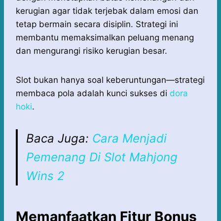
kerugian agar tidak terjebak dalam emosi dan
tetap bermain secara disiplin. Strategi ini
membantu memaksimalkan peluang menang
dan mengurangi risiko kerugian besar.
Slot bukan hanya soal keberuntungan—strategi
membaca pola adalah kunci sukses di
dora
hoki
.
Baca Juga:
Cara Menjadi
Pemenang Di Slot Mahjong
Wins 2
Memanfaatkan Fitur Bonus