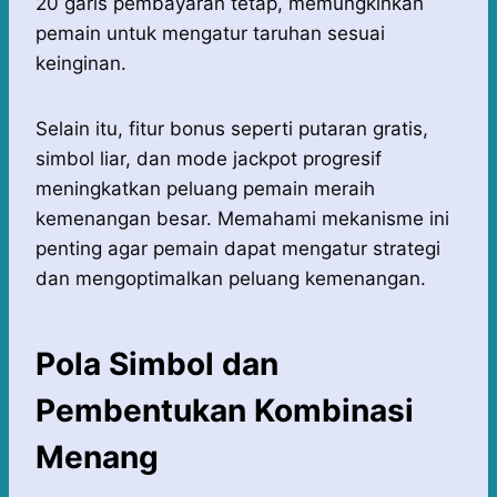
20 garis pembayaran tetap, memungkinkan
pemain untuk mengatur taruhan sesuai
keinginan.
Selain itu, fitur bonus seperti putaran gratis,
simbol liar, dan mode jackpot progresif
meningkatkan peluang pemain meraih
kemenangan besar. Memahami mekanisme ini
penting agar pemain dapat mengatur strategi
dan mengoptimalkan peluang kemenangan.
Pola Simbol dan
Pembentukan Kombinasi
Menang