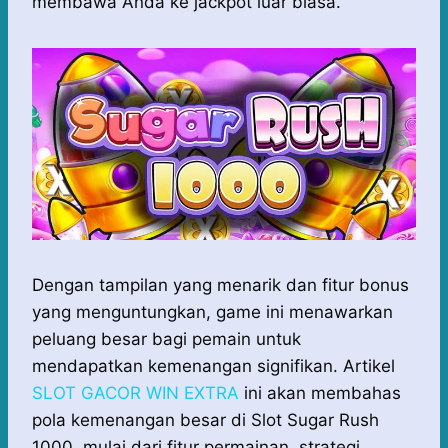
membawa Anda ke jackpot luar biasa.
A
o
n
r
p
o
g
a
p
k
e
m
r
Dengan tampilan yang menarik dan fitur bonus
yang menguntungkan, game ini menawarkan
peluang besar bagi pemain untuk
mendapatkan kemenangan signifikan. Artikel
SLOT GACOR WIN EXTRA
ini akan membahas
pola kemenangan besar di Slot Sugar Rush
1000, mulai dari fitur permainan, strategi,