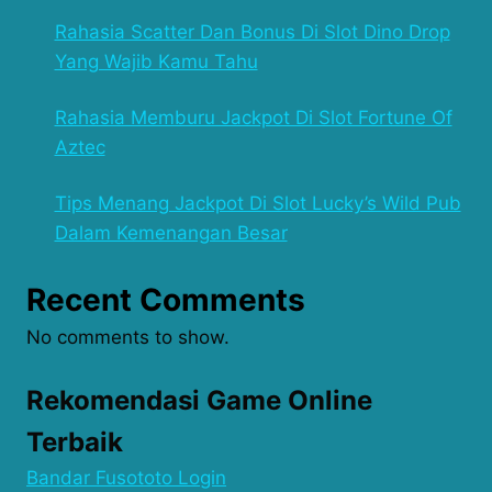
Rahasia Scatter Dan Bonus Di Slot Dino Drop
Yang Wajib Kamu Tahu
Rahasia Memburu Jackpot Di Slot Fortune Of
Aztec
Tips Menang Jackpot Di Slot Lucky’s Wild Pub
Dalam Kemenangan Besar
Recent Comments
No comments to show.
Rekomendasi Game Online
Terbaik
Bandar Fusototo Login