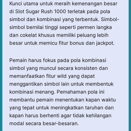
Kunci utama untuk meraih kemenangan besar
di Slot Sugar Rush 1000 terletak pada pola
simbol dan kombinasi yang terbentuk. Simbol-
simbol bernilai tinggi seperti permen langka
dan cokelat khusus memiliki peluang lebih
besar untuk memicu fitur bonus dan jackpot.
Pemain harus fokus pada pola kombinasi
simbol yang muncul secara konsisten dan
memanfaatkan fitur wild yang dapat
menggantikan simbol lain untuk membentuk
kombinasi menang. Pemahaman pola ini
membantu pemain menentukan kapan waktu
yang tepat untuk meningkatkan taruhan dan
kapan harus berhenti agar tidak kehilangan
modal secara besar-besaran.