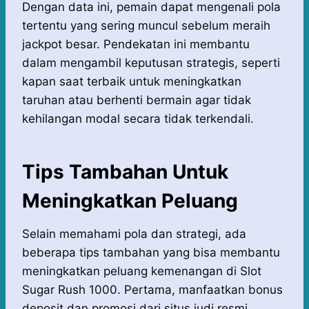
Dengan data ini, pemain dapat mengenali pola
tertentu yang sering muncul sebelum meraih
jackpot besar. Pendekatan ini membantu
dalam mengambil keputusan strategis, seperti
kapan saat terbaik untuk meningkatkan
taruhan atau berhenti bermain agar tidak
kehilangan modal secara tidak terkendali.
Tips Tambahan Untuk
Meningkatkan Peluang
Selain memahami pola dan strategi, ada
beberapa tips tambahan yang bisa membantu
meningkatkan peluang kemenangan di Slot
Sugar Rush 1000. Pertama, manfaatkan bonus
deposit dan promosi dari situs judi resmi.