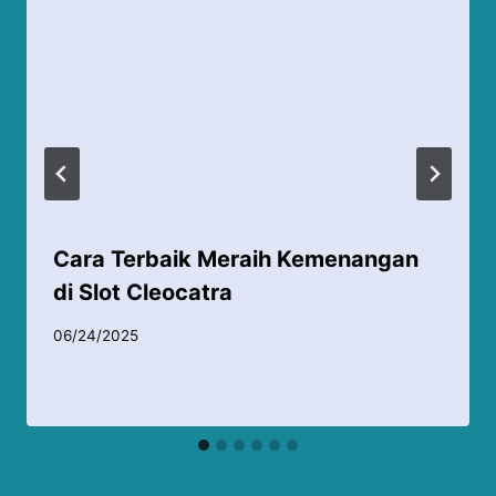
Cara Terbaik Meraih Kemenangan
di Slot Cleocatra
06/24/2025