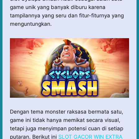
t
e
s
e
p
e
game unik yang banyak diburu karena
s
b
e
g
e
tampilannya yang seru dan fitur-fiturnya yang
A
o
n
r
menguntungkan.
p
o
g
a
p
k
e
m
r
Dengan tema monster raksasa bermata satu,
game ini tidak hanya memikat secara visual,
tetapi juga menyimpan potensi cuan di setiap
putaran. Berikut ini
SLOT GACOR WIN EXTRA