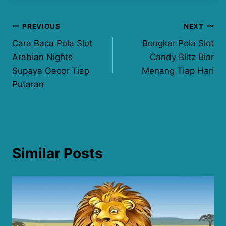
Post
PREVIOUS
NEXT
Cara Baca Pola Slot
Bongkar Pola Slot
navigation
Arabian Nights
Candy Blitz Biar
Supaya Gacor Tiap
Menang Tiap Hari
Putaran
Similar Posts