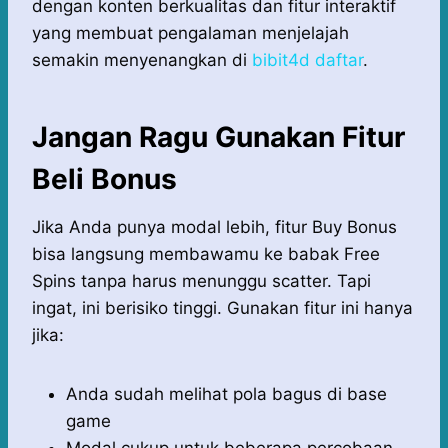
dengan konten berkualitas dan fitur interaktif
yang membuat pengalaman menjelajah
semakin menyenangkan di
bibit4d daftar
.
Jangan Ragu Gunakan Fitur
Beli Bonus
Jika Anda punya modal lebih, fitur Buy Bonus
bisa langsung membawamu ke babak Free
Spins tanpa harus menunggu scatter. Tapi
ingat, ini berisiko tinggi. Gunakan fitur ini hanya
jika:
Anda sudah melihat pola bagus di base
game
Modal cukup untuk beberapa percobaan