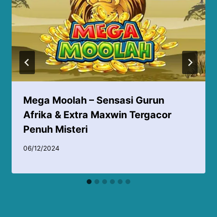
Mega Moolah – Sensasi Gurun
Afrika & Extra Maxwin Tergacor
Penuh Misteri
06/12/2024