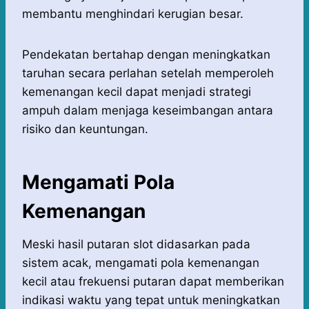
membantu menghindari kerugian besar.
Pendekatan bertahap dengan meningkatkan
taruhan secara perlahan setelah memperoleh
kemenangan kecil dapat menjadi strategi
ampuh dalam menjaga keseimbangan antara
risiko dan keuntungan.
Mengamati Pola
Kemenangan
Meski hasil putaran slot didasarkan pada
sistem acak, mengamati pola kemenangan
kecil atau frekuensi putaran dapat memberikan
indikasi waktu yang tepat untuk meningkatkan