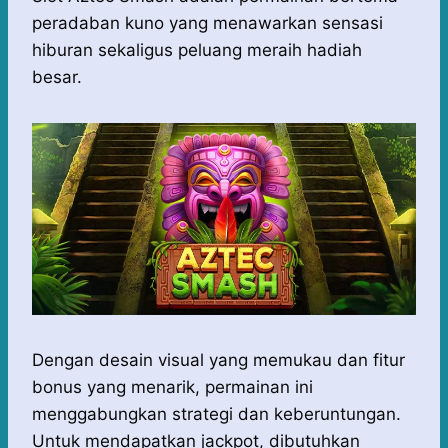
t
e
s
e
p
e
peradaban kuno yang menawarkan sensasi
s
b
e
g
e
hiburan sekaligus peluang meraih hadiah
A
o
n
r
besar.
p
o
g
a
p
k
e
m
r
Dengan desain visual yang memukau dan fitur
bonus yang menarik, permainan ini
menggabungkan strategi dan keberuntungan.
Untuk mendapatkan jackpot, dibutuhkan