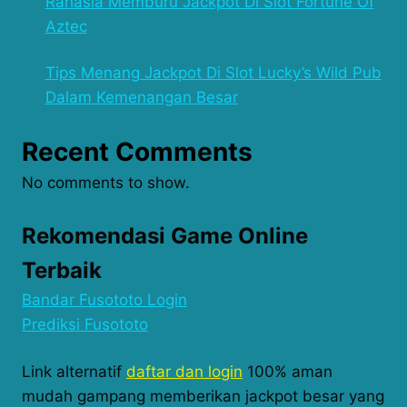
Rahasia Memburu Jackpot Di Slot Fortune Of
Aztec
Tips Menang Jackpot Di Slot Lucky’s Wild Pub
Dalam Kemenangan Besar
Recent Comments
No comments to show.
Rekomendasi Game Online
Terbaik
Bandar Fusototo Login
Prediksi Fusototo
Link alternatif
daftar dan login
100% aman
mudah gampang memberikan jackpot besar yang