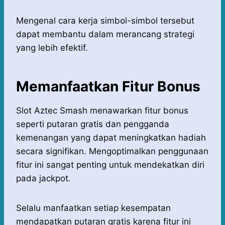
Mengenal cara kerja simbol-simbol tersebut
dapat membantu dalam merancang strategi
yang lebih efektif.
Memanfaatkan Fitur Bonus
Slot Aztec Smash menawarkan fitur bonus
seperti putaran gratis dan pengganda
kemenangan yang dapat meningkatkan hadiah
secara signifikan. Mengoptimalkan penggunaan
fitur ini sangat penting untuk mendekatkan diri
pada jackpot.
Selalu manfaatkan setiap kesempatan
mendapatkan putaran gratis karena fitur ini