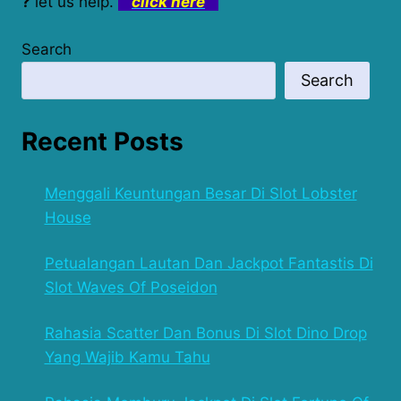
?
let us help.
click here
Search
Search
Recent Posts
Menggali Keuntungan Besar Di Slot Lobster
House
Petualangan Lautan Dan Jackpot Fantastis Di
Slot Waves Of Poseidon
Rahasia Scatter Dan Bonus Di Slot Dino Drop
Yang Wajib Kamu Tahu