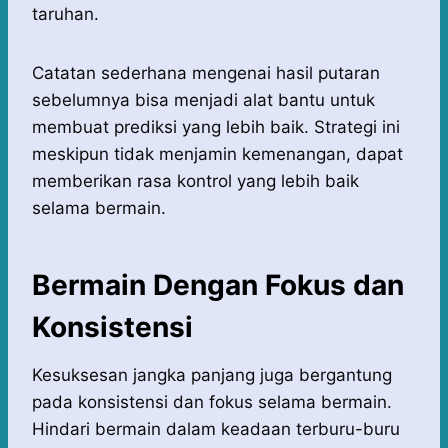
taruhan.
Catatan sederhana mengenai hasil putaran
sebelumnya bisa menjadi alat bantu untuk
membuat prediksi yang lebih baik. Strategi ini
meskipun tidak menjamin kemenangan, dapat
memberikan rasa kontrol yang lebih baik
selama bermain.
Bermain Dengan Fokus dan
Konsistensi
Kesuksesan jangka panjang juga bergantung
pada konsistensi dan fokus selama bermain.
Hindari bermain dalam keadaan terburu-buru