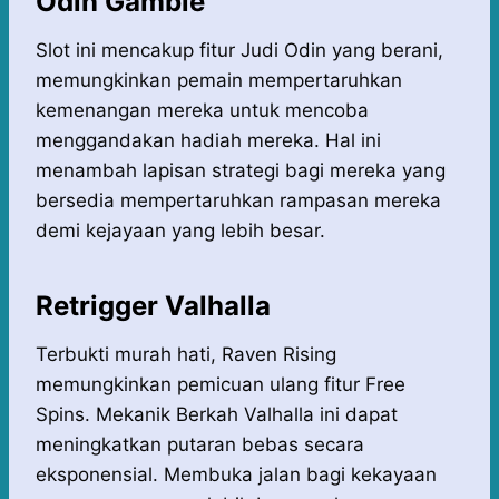
Odin Gamble
Slot ini mencakup fitur Judi Odin yang berani,
memungkinkan pemain mempertaruhkan
kemenangan mereka untuk mencoba
menggandakan hadiah mereka. Hal ini
menambah lapisan strategi bagi mereka yang
bersedia mempertaruhkan rampasan mereka
demi kejayaan yang lebih besar.
Retrigger Valhalla
Terbukti murah hati, Raven Rising
memungkinkan pemicuan ulang fitur Free
Spins. Mekanik Berkah Valhalla ini dapat
meningkatkan putaran bebas secara
eksponensial. Membuka jalan bagi kekayaan