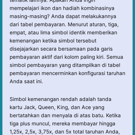
mempelajari ikon dan hadiah kombinasinya
masing-masing? Anda dapat melakukannya
dari tabel pembayaran. Menurut aturan, tiga,
empat, atau lima simbol identik memberikan
kemenangan ketika simbol tersebut
disejajarkan secara bersamaan pada garis
pembayaran aktif dari kolom paling kiri. Semua
simbol pembayaran yang ditampilkan di tabel
pembayaran mencerminkan konfigurasi taruhan
Anda saat ini.
Simbol kemenangan rendah adalah tanda
kartu Jack, Queen, King, dan Ace yang
bertatahkan dan menyala di atas batu. Ketika
tiga plus muncul, mereka membayar hingga
1,25x, 2,5x, 3,75x, dan 5x total taruhan Anda,