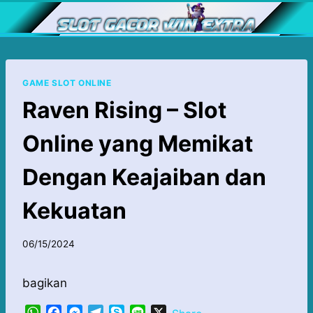
Skip
to
content
GAME SLOT ONLINE
Raven Rising – Slot
Online yang Memikat
Dengan Keajaiban dan
Kekuatan
06/15/2024
bagikan
W
F
M
T
S
L
X