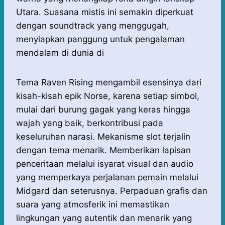
Utara. Suasana mistis ini semakin diperkuat
dengan soundtrack yang menggugah,
menyiapkan panggung untuk pengalaman
mendalam di dunia di
Tema Raven Rising mengambil esensinya dari
kisah-kisah epik Norse, karena setiap simbol,
mulai dari burung gagak yang keras hingga
wajah yang baik, berkontribusi pada
keseluruhan narasi. Mekanisme slot terjalin
dengan tema menarik. Memberikan lapisan
penceritaan melalui isyarat visual dan audio
yang memperkaya perjalanan pemain melalui
Midgard dan seterusnya. Perpaduan grafis dan
suara yang atmosferik ini memastikan
lingkungan yang autentik dan menarik yang