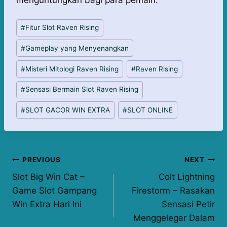
Post
#
Fitur Slot Raven Rising
Tags:
#
Gameplay yang Menyenangkan
#
Misteri Mitologi Raven Rising
#
Raven Rising
#
Sensasi Bermain Slot Raven Rising
#
SLOT GACOR WIN EXTRA
#
SLOT ONLINE
Post
PREVIOUS
NEXT
Slot Big Win Cat –
Colt Lightning
navigation
Game Slot Gampang
Firestorm – Rasakan
Win Extra Hari Ini
Sensasi Petir
Menggelegar Dalam