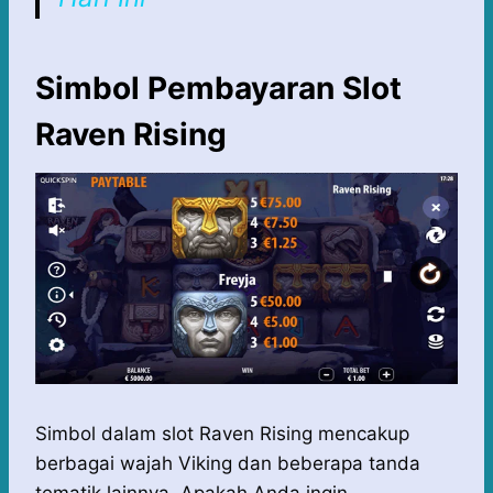
Simbol Pembayaran Slot
Raven Rising
Simbol dalam slot Raven Rising mencakup
berbagai wajah Viking dan beberapa tanda
tematik lainnya. Apakah Anda ingin