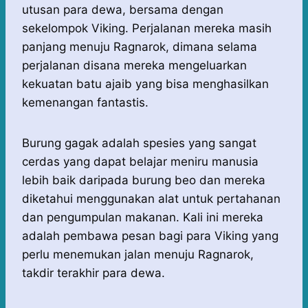
utusan para dewa, bersama dengan
sekelompok Viking. Perjalanan mereka masih
panjang menuju Ragnarok, dimana selama
perjalanan disana mereka mengeluarkan
kekuatan batu ajaib yang bisa menghasilkan
kemenangan fantastis.
Burung gagak adalah spesies yang sangat
cerdas yang dapat belajar meniru manusia
lebih baik daripada burung beo dan mereka
diketahui menggunakan alat untuk pertahanan
dan pengumpulan makanan. Kali ini mereka
adalah pembawa pesan bagi para Viking yang
perlu menemukan jalan menuju Ragnarok,
takdir terakhir para dewa.