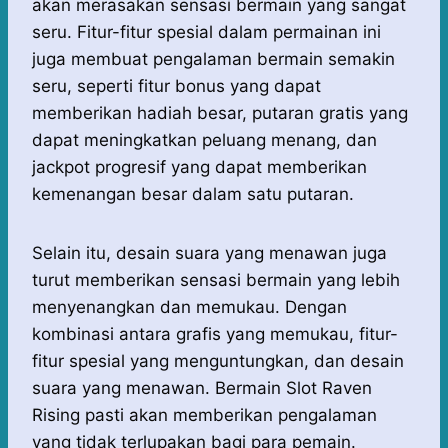
akan merasakan sensasi bermain yang sangat
seru. Fitur-fitur spesial dalam permainan ini
juga membuat pengalaman bermain semakin
seru, seperti fitur bonus yang dapat
memberikan hadiah besar, putaran gratis yang
dapat meningkatkan peluang menang, dan
jackpot progresif yang dapat memberikan
kemenangan besar dalam satu putaran.
Selain itu, desain suara yang menawan juga
turut memberikan sensasi bermain yang lebih
menyenangkan dan memukau. Dengan
kombinasi antara grafis yang memukau, fitur-
fitur spesial yang menguntungkan, dan desain
suara yang menawan. Bermain Slot Raven
Rising pasti akan memberikan pengalaman
yang tidak terlupakan bagi para pemain.