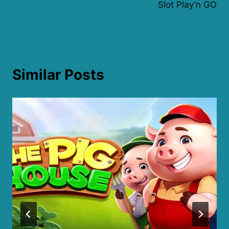
Slot Play’n GO
Similar Posts