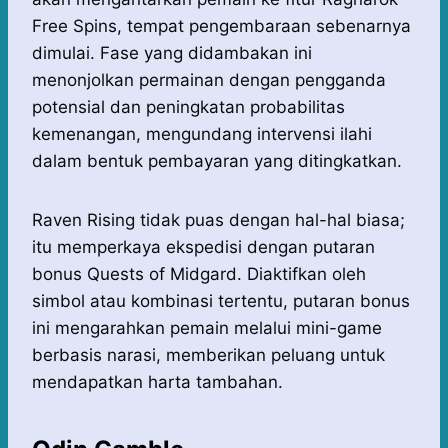
Free Spins, tempat pengembaraan sebenarnya
dimulai. Fase yang didambakan ini
menonjolkan permainan dengan pengganda
potensial dan peningkatan probabilitas
kemenangan, mengundang intervensi ilahi
dalam bentuk pembayaran yang ditingkatkan.
Raven Rising tidak puas dengan hal-hal biasa;
itu memperkaya ekspedisi dengan putaran
bonus Quests of Midgard. Diaktifkan oleh
simbol atau kombinasi tertentu, putaran bonus
ini mengarahkan pemain melalui mini-game
berbasis narasi, memberikan peluang untuk
mendapatkan harta tambahan.