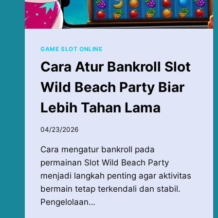
GAME SLOT ONLINE
Cara Atur Bankroll Slot
Wild Beach Party Biar
Lebih Tahan Lama
04/23/2026
Cara mengatur bankroll pada
permainan Slot Wild Beach Party
menjadi langkah penting agar aktivitas
bermain tetap terkendali dan stabil.
Pengelolaan…