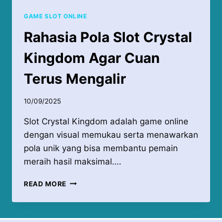
GAME SLOT ONLINE
Rahasia Pola Slot Crystal
Kingdom Agar Cuan
Terus Mengalir
10/09/2025
Slot Crystal Kingdom adalah game online
dengan visual memukau serta menawarkan
pola unik yang bisa membantu pemain
meraih hasil maksimal….
RAHASIA
READ MORE
POLA
SLOT
CRYSTAL