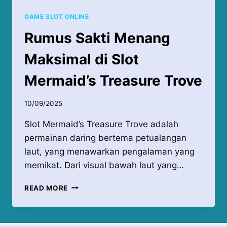
GAME SLOT ONLINE
Rumus Sakti Menang
Maksimal di Slot
Mermaid’s Treasure Trove
10/09/2025
Slot Mermaid’s Treasure Trove adalah
permainan daring bertema petualangan
laut, yang menawarkan pengalaman yang
memikat. Dari visual bawah laut yang…
RUMUS
READ MORE
SAKTI
MENANG
MAKSIMAL