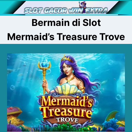
Skip
to
content
Bermain di Slot
Mermaid’s Treasure Trove