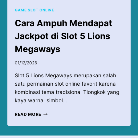
GAME SLOT ONLINE
Cara Ampuh Mendapat
Jackpot di Slot 5 Lions
Megaways
01/12/2026
Slot 5 Lions Megaways merupakan salah
satu permainan slot online favorit karena
kombinasi tema tradisional Tiongkok yang
kaya warna. simbol…
CARA
READ MORE
AMPUH
MENDAPAT
JACKPOT