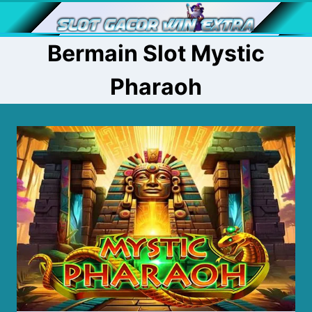
Skip
to
content
Bermain Slot Mystic
Pharaoh