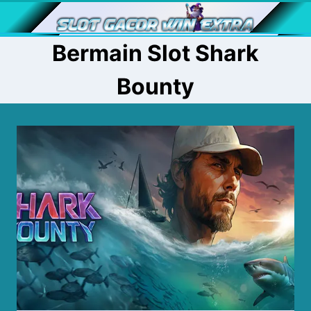
Skip
to
content
Bermain Slot Shark
Bounty