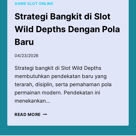
GAME SLOT ONLINE
Strategi Bangkit di Slot
Wild Depths Dengan Pola
Baru
04/23/2026
Strategi bangkit di Slot Wild Depths
membutuhkan pendekatan baru yang
terarah, disiplin, serta pemahaman pola
permainan modern. Pendekatan ini
menekankan…
STRATEGI
READ MORE
BANGKIT
DI
SLOT