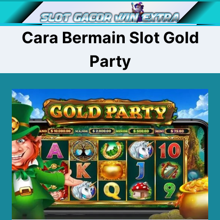
Skip
to
content
Cara Bermain Slot Gold
Party