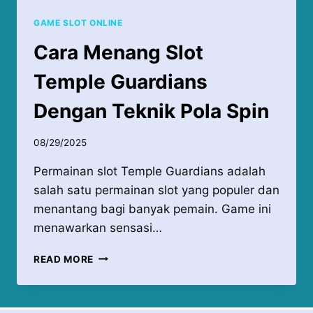
GAME SLOT ONLINE
Cara Menang Slot
Temple Guardians
Dengan Teknik Pola Spin
08/29/2025
Permainan slot Temple Guardians adalah
salah satu permainan slot yang populer dan
menantang bagi banyak pemain. Game ini
menawarkan sensasi…
CARA
READ MORE
MENANG
SLOT
TEMPLE