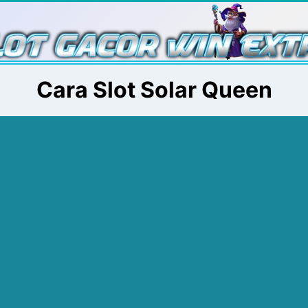
Cara Slot Solar Queen