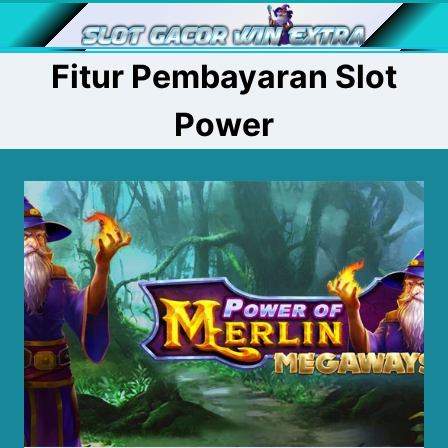
Skip
to
content
Fitur Pembayaran Slot
Power