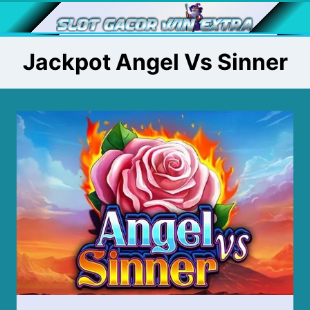
Skip
to
content
Jackpot Angel Vs Sinner