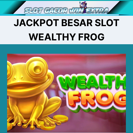
Skip
to
content
JACKPOT BESAR SLOT
WEALTHY FROG