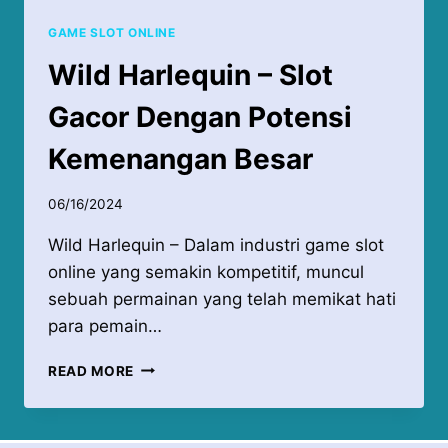
GAME SLOT ONLINE
Wild Harlequin – Slot
Gacor Dengan Potensi
Kemenangan Besar
06/16/2024
Wild Harlequin – Dalam industri game slot
online yang semakin kompetitif, muncul
sebuah permainan yang telah memikat hati
para pemain…
WILD
READ MORE
HARLEQUIN
–
SLOT