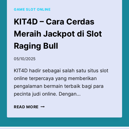
GAME SLOT ONLINE
KIT4D – Cara Cerdas
Meraih Jackpot di Slot
Raging Bull​
05/10/2025
KIT4D hadir sebagai salah satu situs slot
online terpercaya yang memberikan
pengalaman bermain terbaik bagi para
pecinta judi online. Dengan…
KIT4D
READ MORE
–
CARA
CERDAS