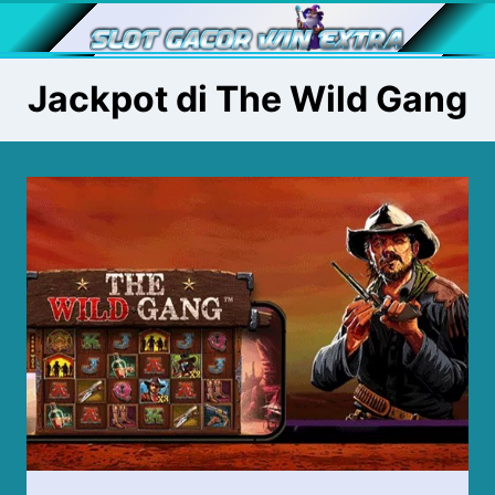
Skip
to
content
Jackpot di The Wild Gang