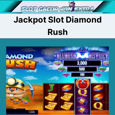
Skip
to
content
Jackpot Slot Diamond
Rush