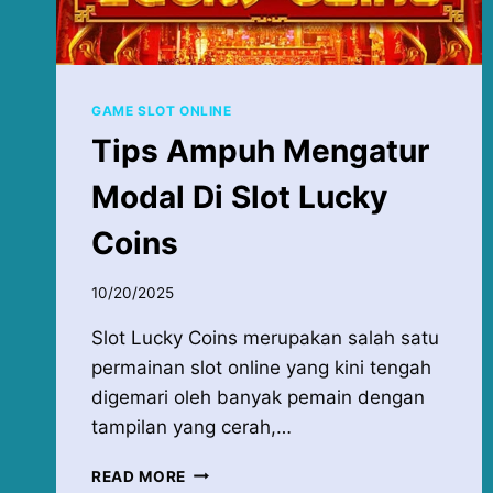
GAME SLOT ONLINE
Tips Ampuh Mengatur
Modal Di Slot Lucky
Coins
10/20/2025
Slot Lucky Coins merupakan salah satu
permainan slot online yang kini tengah
digemari oleh banyak pemain dengan
tampilan yang cerah,…
TIPS
READ MORE