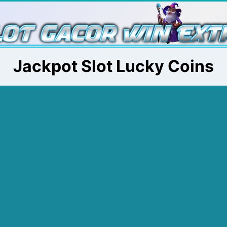
Jackpot Slot Lucky Coins