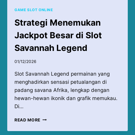
GAME SLOT ONLINE
Strategi Menemukan
Jackpot Besar di Slot
Savannah Legend
01/12/2026
Slot Savannah Legend permainan yang
menghadirkan sensasi petualangan di
padang savana Afrika, lengkap dengan
hewan-hewan ikonik dan grafik memukau.
Di…
STRATEGI
READ MORE
MENEMUKAN
JACKPOT