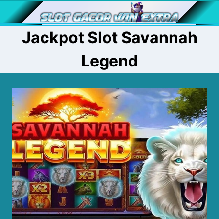
Skip
to
content
Jackpot Slot Savannah
Legend