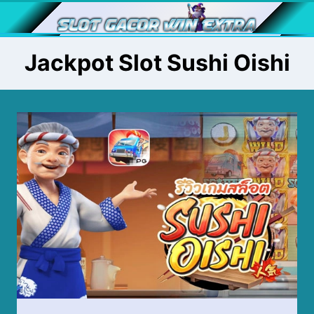
Skip
to
content
Jackpot Slot Sushi Oishi