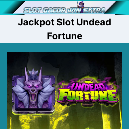
Skip
to
content
Jackpot Slot Undead
Fortune