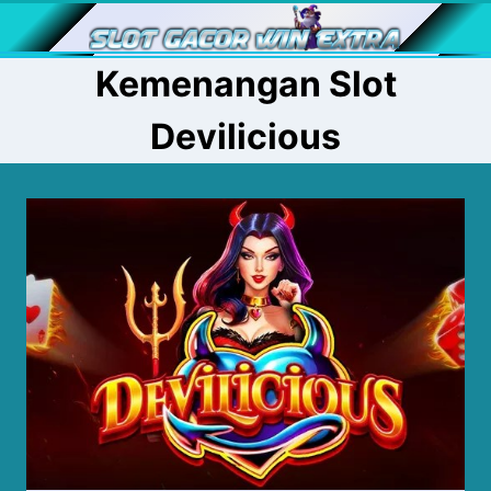
Skip
to
content
Kemenangan Slot
Devilicious