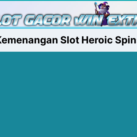
Kemenangan Slot Heroic Spin