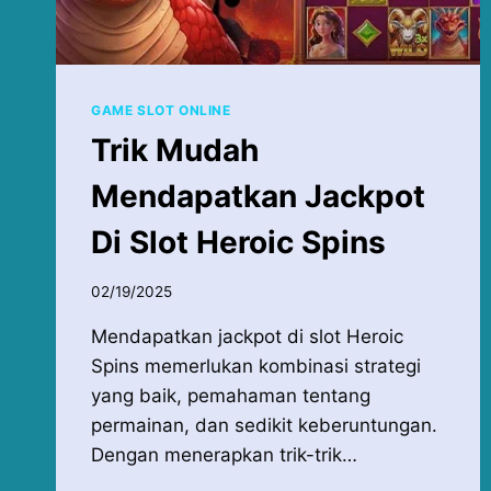
GAME SLOT ONLINE
Trik Mudah
Mendapatkan Jackpot
Di Slot Heroic Spins
02/19/2025
Mendapatkan jackpot di slot Heroic
Spins memerlukan kombinasi strategi
yang baik, pemahaman tentang
permainan, dan sedikit keberuntungan.
Dengan menerapkan trik-trik…