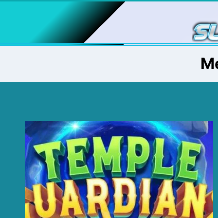
Skip
to
content
Me