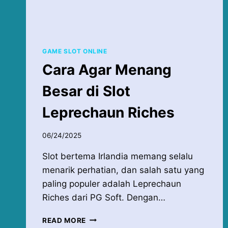
GAME SLOT ONLINE
Cara Agar Menang
Besar di Slot
Leprechaun Riches
06/24/2025
Slot bertema Irlandia memang selalu
menarik perhatian, dan salah satu yang
paling populer adalah Leprechaun
Riches dari PG Soft. Dengan…
CARA
READ MORE