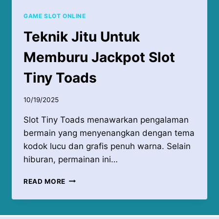
GAME SLOT ONLINE
Teknik Jitu Untuk
Memburu Jackpot Slot
Tiny Toads
10/19/2025
Slot Tiny Toads menawarkan pengalaman
bermain yang menyenangkan dengan tema
kodok lucu dan grafis penuh warna. Selain
hiburan, permainan ini…
TEKNIK
READ MORE
JITU
UNTUK
MEMBURU