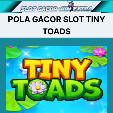
Skip
to
content
POLA GACOR SLOT TINY
TOADS