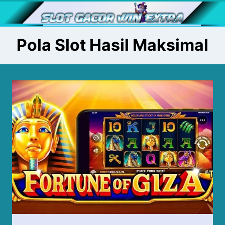
Skip
to
content
Pola Slot Hasil Maksimal