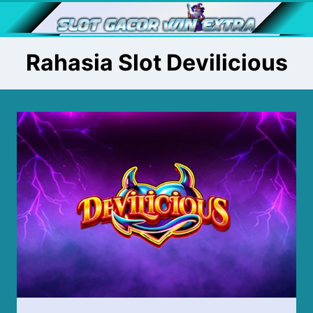
Skip
to
content
Rahasia Slot Devilicious