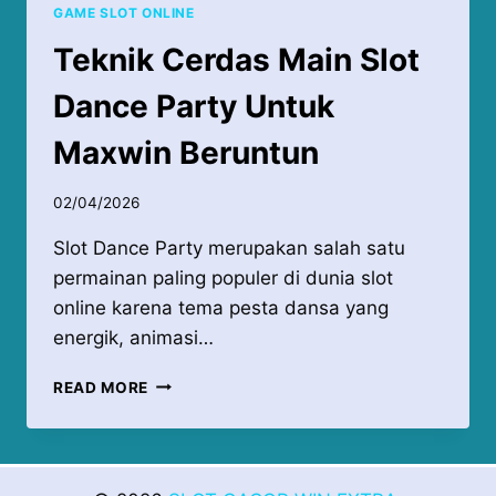
GAME SLOT ONLINE
Teknik Cerdas Main Slot
Dance Party Untuk
Maxwin Beruntun
02/04/2026
Slot Dance Party merupakan salah satu
permainan paling populer di dunia slot
online karena tema pesta dansa yang
energik, animasi…
TEKNIK
READ MORE
CERDAS
MAIN
SLOT
DANCE