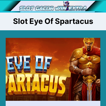
Skip
to
content
Slot Eye Of Spartacus